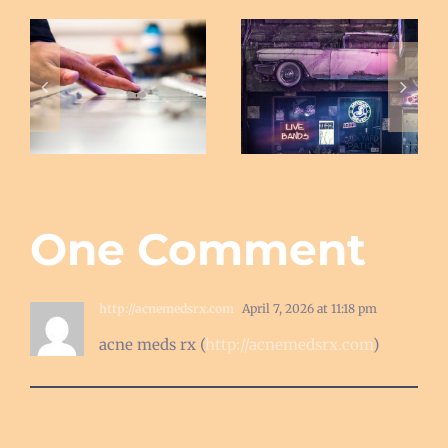
Taking it back
While my
to the old
guitar gently
school
weeps
One Comment
http://acnemedsrx.com
April 7, 2026 at 11:18 pm
acne meds rx (
http://acnemedsrx.com
)