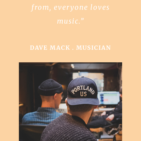
from, everyone loves
music.”
DAVE MACK . MUSICIAN